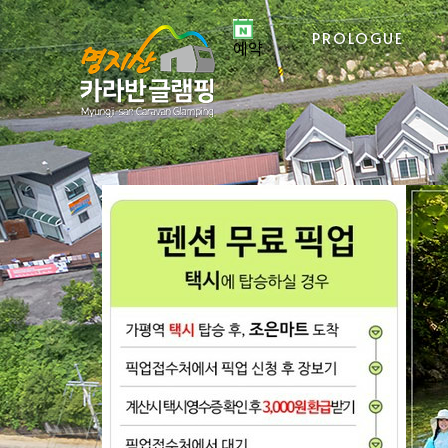
PROLOGUE
예약
카
카
글
글