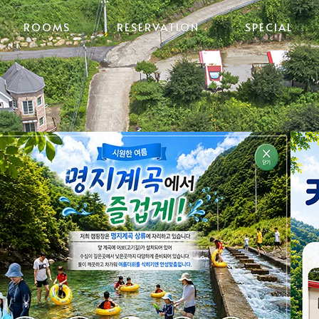
ROOMS
RESERVATION
SPECIAL
글램핑/스카이
객실위치
락복층
카라반(HP-
미니카바나
760)
카라반(HP-
펜션101호
760UP)
라반(로얄스
펜션102호
위트)
카라반(스위
펜션201호
트)
라반(프리미
펜션202호
엄)
램핑/고급형
펜션203호
카바나
램핑/오페라
하우스