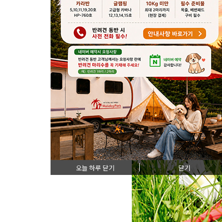
BADM
배드민턴장
오늘 하루 닫기
닫기