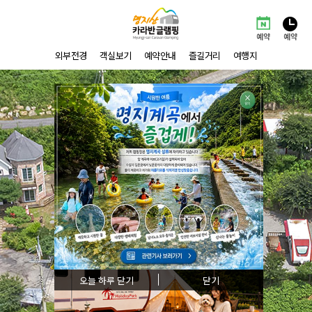
예약
예약
외부전경
객실보기
예약안내
즐길거리
여행지
오늘 하루 닫기
닫기