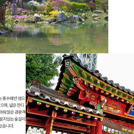
는 홍수때만 섬으
으며, 넓은 잔디
까워 많은 관광객
 운치있는 숲길이
있습니다.