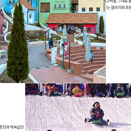
고택을 그대로 옮
는 갤러리와 프
조종천과 백옥같은