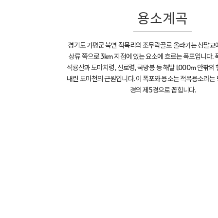
용소계곡
경기도 가평군 북면 적목리의 조무락골로 올라가는 삼팔교
상류 쪽으로 3km 지점에 있는 요소에 흐르는 폭포입니다.
석룡산과 도마치령, 신로령, 국망봉 등 해발 1,000m 안팎의
내린 도마천의 근원입니다. 이 폭포와 용소는 적목용소라는
경의 제5경으로 꼽힙니다.