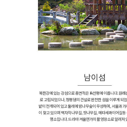
남이섬
북한강에 있는 강섬으로 총면적은 14만평에 이릅니다. 원래
로 고립되었으나, 청평댐의 건설로 완전한 섬을 이루게 되었
밭이 전개되어 있고 둘레에 밤나무숲이 무성하며, 서울과 가
이 찾고 있으며 백자작나무길, 잣나무길, 메타세콰이어길등
명소입니다. 드라마 겨울연가의 촬영장소로 알려져 