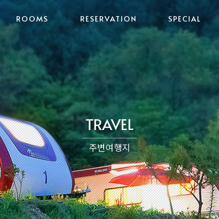
ROOMS
RESERVATION
SPECIAL
글램핑/스카이
객실위치
락복층
카라반(HP-
미니카바나
760)
카라반(HP-
펜션101호
760UP)
라반(로얄스
펜션102호
위트)
카라반(스위
펜션201호
트)
TRAVEL
라반(프리미
펜션202호
엄)
램핑/고급형
펜션203호
카바나
주변여행지
램핑/오페라
하우스