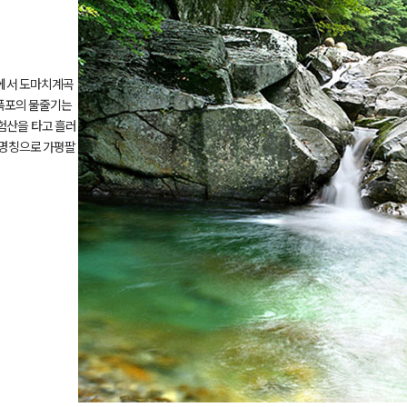
에서 도마치계곡
 폭포의 물줄기는
 험산을 타고 흘러
 명칭으로 가평팔